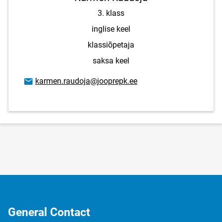
3. klass
inglise keel
klassiõpetaja
saksa keel
Email address
karmen.raudoja@jooprepk.ee
General Contact