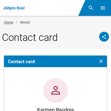
Jõõpre Kool
Otsing
Open/
Breadcrumb
Home
Modal
Contact card
Contact card
Close 
Karmen Raudoja