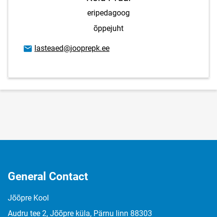
eripedagoog
õppejuht
Email address
lasteaed@jooprepk.ee
General Contact
Jõõpre Kool
Audru tee 2, Jõõpre küla, Pärnu linn 88303