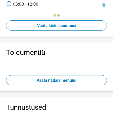
TIME
08:00 - 12:00
Asuko
Jõ
Vaata kõiki sündmusi
Toidumenüü
Vaata nädala menüüd
Tunnustused