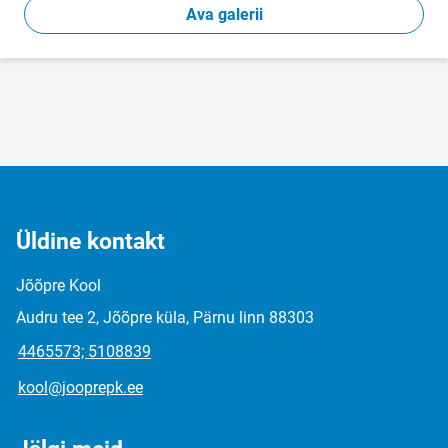
Ava galerii
Üldine kontakt
Jõõpre Kool
Audru tee 2, Jõõpre küla, Pärnu linn 88303
4465573; 5108839
kool@jooprepk.ee