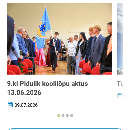
9.kl Pidulik koolilõpu aktus
Tubl
13.06.2026
12
Loomi
09.07.2026
Loomise kuupäev