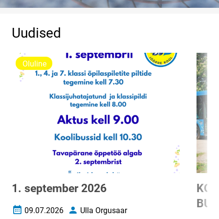
Uudised
Oluline
1. september 2026
KOO
BUS
09.07.2026
Ulla Orgusaar
Loomise kuupäev
Autor