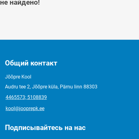
не найдено!
Общий контакт
Jõõpre Kool
Audru tee 2, Jõõpre küla, Pärnu linn 88303
4465573; 5108839
kool@jooprepk.ee
Подписывайтесь на нас