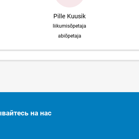
Pille Kuusik
liikumisõpetaja
abiõpetaja
вайтесь на нас