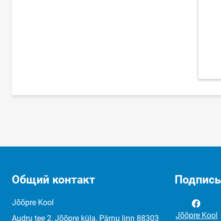
Общий контакт
Подписы
Jõõpre Kool
Jõõpre Kool
Audru tee 2, Jõõpre küla, Pärnu linn 88303