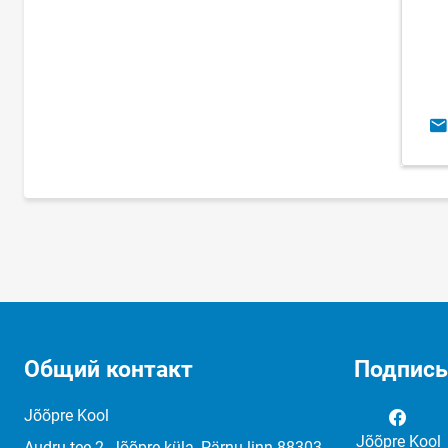
E-
Общий контакт
Подписы
Jõõpre Kool
Jõõpre Kool
Audru tee 2, Jõõpre küla, Pärnu linn 88303