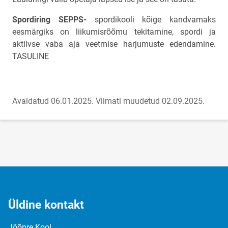
Spordiring SEPPS-
spordikooli kõige kandvamaks
eesmärgiks on liikumisrõõmu tekitamine, spordi ja
aktiivse vaba aja veetmise harjumuste edendamine.
TASULINE
Avaldatud 06.01.2025.
Viimati muudetud 02.09.2025.
Üldine kontakt
Jõõpre Kool