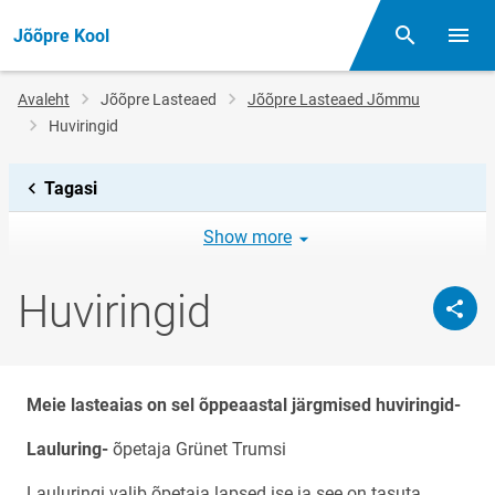
Jõõpre Kool
Otsing
Menüü
Jälglink
Avaleht
Jõõpre Lasteaed
Jõõpre Lasteaed Jõmmu
Huviringid
Tagasi
Show more
Huviringid
Meie lasteaias on sel õppeaastal järgmised huviringid-
Lauluring-
õpetaja Grünet Trumsi
Lauluringi valib õpetaja lapsed ise ja see on tasuta.