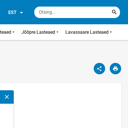
EST
steaed
Jõõpre Lasteaed
Lavassaare Lasteaed
Sulge modaalaken