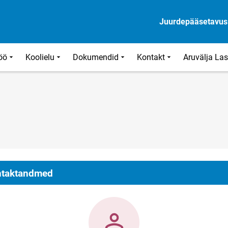
Juurdepääsetavus
öö
Koolielu
Dokumendid
Kontakt
Aruvälja La
taktandmed