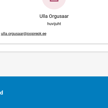
Ulla Orgusaar
huvijuht
posti aadress
ulla.orgusaar@jooprepk.ee
id