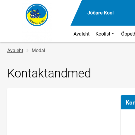
Jõõpre Kool
Avaleht
Koolist
Õppet
Jälglink
Avaleht
Modal
Kontaktandmed
Kon