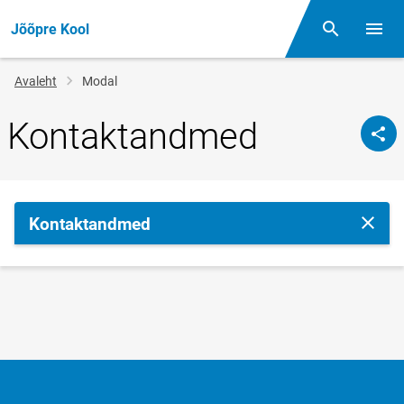
Jõõpre Kool
Otsing
Menüü
Jälglink
Avaleht
Modal
Kontaktandmed
Kontaktandmed
Sulge 