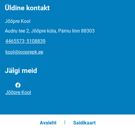
Üldine kontakt
Jõõpre Kool
Audru tee 2, Jõõpre küla, Pärnu linn 88303
4465573; 5108839
kool@jooprepk.ee
Jälgi meid
Jõõpre Kool
Avaleht
Saidikaart