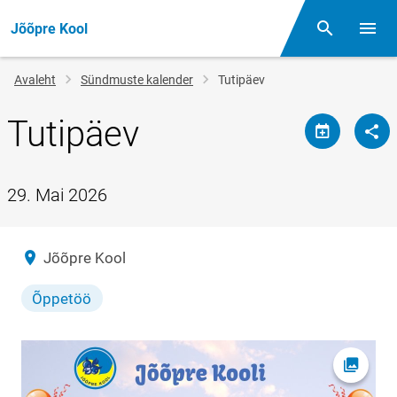
Jõõpre Kool
Otsing
Menüü
Jälglink
Avaleht
Sündmuste kalender
Tutipäev
Tutipäev
29. Mai 2026
Asukoht
Jõõpre Kool
Õppetöö
Ava fot