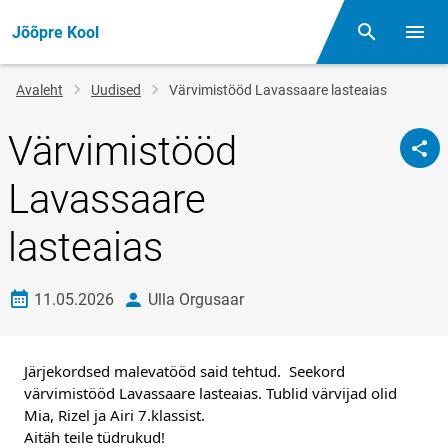
Jõõpre Kool
Otsing
Menüü
Jälglink
Avaleht
Uudised
Värvimistööd Lavassaare lasteaias
Värvimistööd
Lavassaare
lasteaias
Loomise kuupäev
autor
11.05.2026
Ulla Orgusaar
Järjekordsed malevatööd said tehtud.  Seekord 
värvimistööd Lavassaare lasteaias. Tublid värvijad olid 
Mia, Rizel ja Airi 7.klassist.
Aitäh teile tüdrukud!