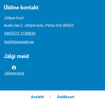
Üldine kontakt
Jõõpre Kool
Audru tee 2, Jõõpre küla, Pärnu linn 88303
4465573; 5108839
kool@jooprepk.ee
Jälgi meid
Jõõpre Kool
Avaleht
Saidikaart