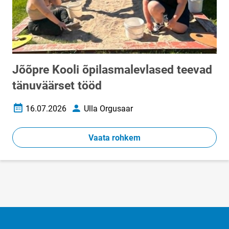
Jõõpre Kooli õpilasmalevlased teevad
tänuväärset tööd
16.07.2026
Ulla Orgusaar
Loomise kuupäev
Autor
Vaata rohkem