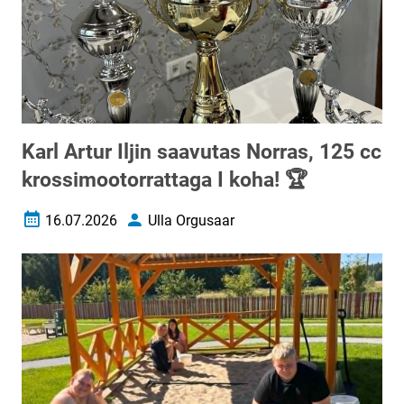
Karl Artur Iljin saavutas Norras, 125 cc
krossimootorrattaga I koha! 🏆
16.07.2026
Ulla Orgusaar
Loomise kuupäev
Autor