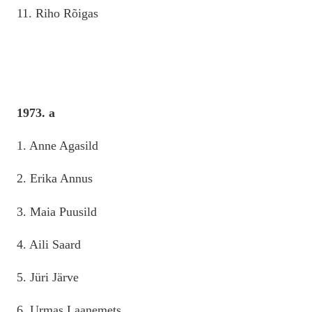
11. Riho Rõigas
1973. a
1. Anne Agasild
2. Erika Annus
3. Maia Puusild
4. Aili Saard
5. Jüri Järve
6. Urmas Laanemets