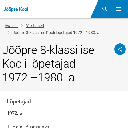
Jõõpre Kool
Otsing
Menüü
Jälglink
Avaleht
Vilistlased
Jõõpre 8-klassilise Kooli lõpetajad 1972.–1980. a
Jõõpre 8-klassilise
Kooli lõpetajad
1972.–1980. a
Lõpetajad
Klassi
nimi
1972. a
1. Helgi Basmanova