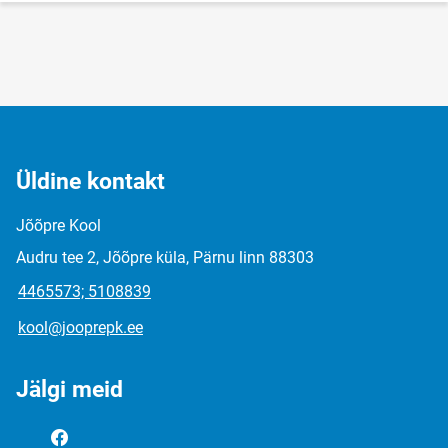
Üldine kontakt
Jõõpre Kool
Audru tee 2, Jõõpre küla, Pärnu linn 88303
4465573; 5108839
kool@jooprepk.ee
Jälgi meid