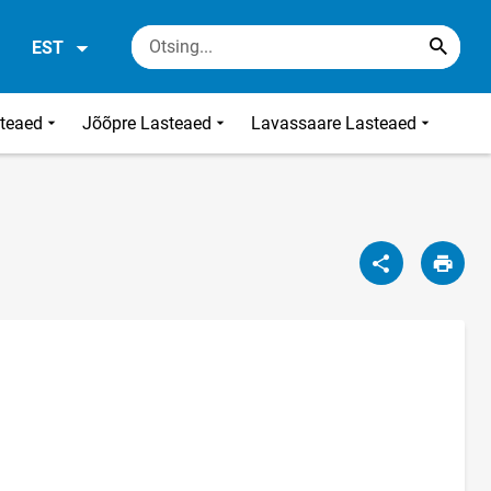
EST
steaed
Jõõpre Lasteaed
Lavassaare Lasteaed