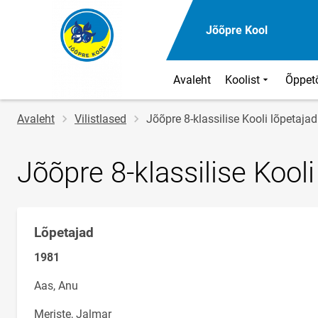
Jõõpre Kool
Avaleht
Koolist
Õppet
Jälglink
Avaleht
Vilistlased
Jõõpre 8-klassilise Kooli lõpetaj
Jõõpre 8-klassilise Kool
Lõpetajad
Klassi
nimi
1981
Aas, Anu
Meriste, Jalmar