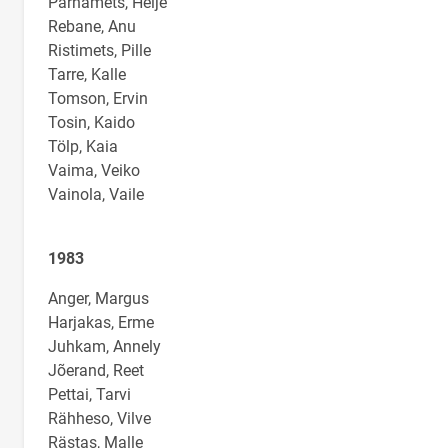
Pärnamets, Helje
Rebane, Anu
Ristimets, Pille
Tarre, Kalle
Tomson, Ervin
Tosin, Kaido
Tölp, Kaia
Vaima, Veiko
Vainola, Vaile
1983
Anger, Margus
Harjakas, Erme
Juhkam, Annely
Jõerand, Reet
Pettai, Tarvi
Rähheso, Vilve
Rästas, Malle