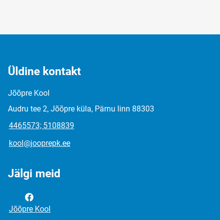
Üldine kontakt
Jõõpre Kool
Audru tee 2, Jõõpre küla, Pärnu linn 88303
4465573; 5108839
kool@jooprepk.ee
Jälgi meid
Jõõpre Kool