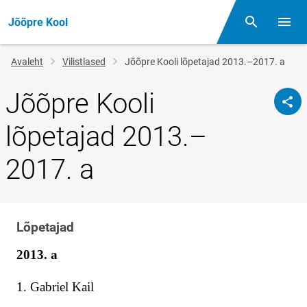
Jõõpre Kool
Otsing
Menüü
Jälglink
Avaleht
Vilistlased
Jõõpre Kooli lõpetajad 2013.–2017. a
Jõõpre Kooli
lõpetajad 2013.–
2017. a
Lõpetajad
Klassi
nimi
2013. a
1. Gabriel Kail